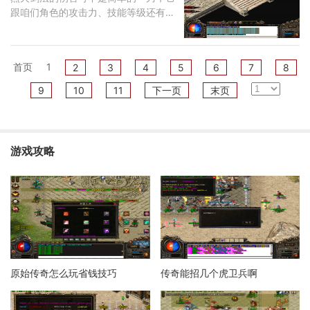
跟咱们角色的攻击力、技能等级还有暴
击都有关。烈火
首页
1
2
3
4
5
6
7
8
9
10
11
下一页
末页
游戏攻略
原始传奇怎么玩省钱技巧
传奇能招几个虎卫兵啊