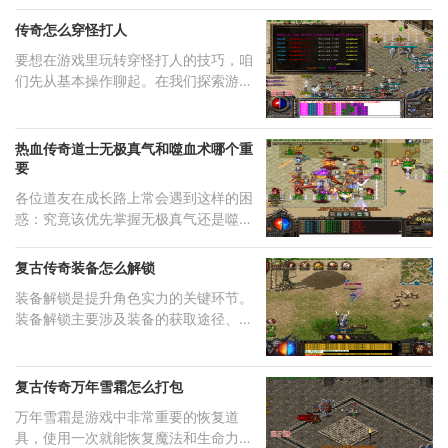
传奇怎么穿怪打人
要想在游戏里玩转穿怪打人的技巧，咱
们先从基本操作聊起。在我们探索游戏
世界的过程中，
热血传奇道士无极真气和噬血术哪个重
要
各位道友在成长路上常会遇到这样的困
惑：究竟该优先掌握无极真气还是噬血
术呢？根据很多
复古传奇装备怎么解锁
装备解锁是提升角色实力的关键环节。
装备解锁主要涉及装备的获取途径、特
殊装备的佩戴条
复古传奇万年雪霜怎么打包
万年雪霜是游戏中非常重要的恢复道
具，使用一次就能恢复魔法和生命力各