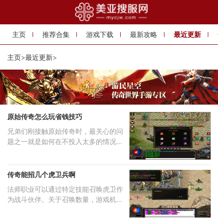
主页
推荐合集
游戏下载
最新攻略
最近更新
主页
>
最近更新
>
原始传奇怎么玩省钱技巧
兄弟们刚接触原始传奇时，最关心的问
题之一就是如何在不投入太多的情况下
也能玩得舒心。
传奇能招几个虎卫兵啊
法师职业可以通过特定技能召唤虎卫作
为战斗伙伴。关于召唤数量，游戏机制
允许法师最多同