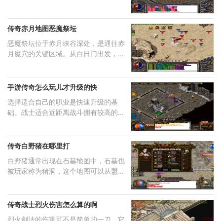
100点，对于长时间
传奇赤月地图恶魔祭坛
恶魔祭坛位于赤月峡谷深处，是通往赤
月魔穴的关键区域。从白日门出发，经
过丛林迷宫进入
手游传奇怎么玩儿才升级的快
选择适合自己的职业是快速升级的基
础。战士适合近距离战斗拥有较高的生
存能力，法师擅长
传奇白野猪在哪里打
白野猪通常出现在石墓地图中，石墓也
被玩家称为猪洞，这个地图可以从盟重
安全区左侧直接
传奇战士烈火伤害怎么算的啊
烈火剑法的伤害可不是简单的一刀，它