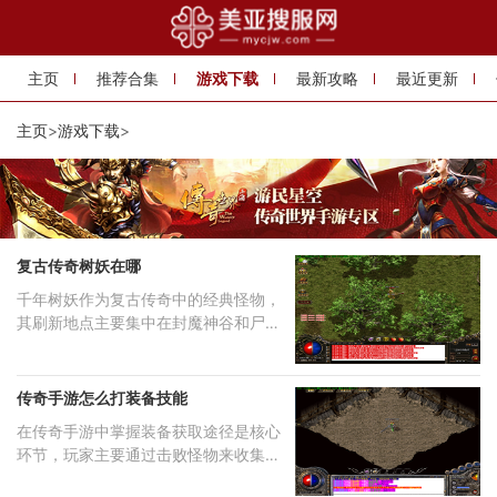
主页
推荐合集
游戏下载
最新攻略
最近更新
主页
>
游戏下载
>
复古传奇树妖在哪
千年树妖作为复古传奇中的经典怪物，
其刷新地点主要集中在封魔神谷和尸魔
洞两层特定地图
传奇手游怎么打装备技能
在传奇手游中掌握装备获取途径是核心
环节，玩家主要通过击败怪物来收集各
类装备，不同级