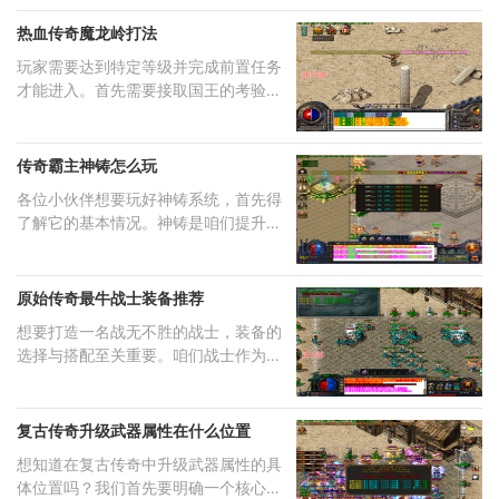
热血传奇魔龙岭打法
玩家需要达到特定等级并完成前置任务
才能进入。首先需要接取国王的考验任
务，通过与比奇
传奇霸主神铸怎么玩
各位小伙伴想要玩好神铸系统，首先得
了解它的基本情况。神铸是咱们提升角
色属性的一个重
原始传奇最牛战士装备推荐
想要打造一名战无不胜的战士，装备的
选择与搭配至关重要。咱们战士作为近
战物理职业，天
复古传奇升级武器属性在什么位置
想知道在复古传奇中升级武器属性的具
体位置吗？我们首先要明确一个核心地