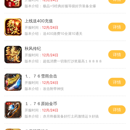
版本介绍：
极品+5经典好服等级好升装备全爆
上线送400充值
详情
开服时间：
12月/24日
版本介绍：
送400路费10全满10通关
秋风传纪
详情
开服时间：
12月/24日
版本介绍：
超低消费一切靠打沙奖最高１８８８８
⒈、７６雪雨合击
详情
开服时间：
12月/24日
版本介绍：
攻击附带神技
１．７６原始金币
详情
开服时间：
12月/24日
版本介绍：
赤月终极装备好打土药激情运９好搞