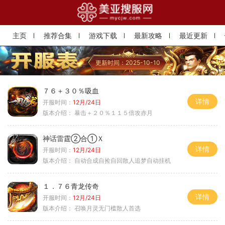
主页
推荐合集
游戏下载
最新攻略
最近更新
更新时间：2025-10-10
７６＋３０％吸血
详情
开服时间：
12月/24日
版本介绍：
暴击＋２０％１１５倍攻赤月
神话雷霆②合①Ｘ
详情
开服时间：
12月/24日
版本介绍：
自动合成自捡自回散人追梦自动挂机
１．７６青龙传奇
详情
开服时间：
12月/24日
版本介绍：
召唤月灵无门槛散人首选