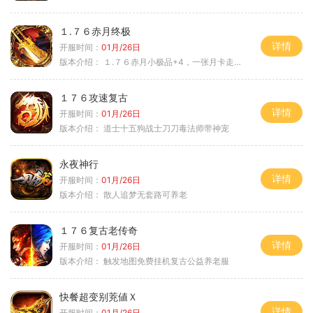
１.７６赤月终极
详情
开服时间：
01月/26日
版本介绍：
１.７６赤月小极品+4，一张月卡走天涯c
１７６攻速复古
详情
开服时间：
01月/26日
版本介绍：
道士十五狗战士刀刀毒法师带神宠
永夜神行
详情
开服时间：
01月/26日
版本介绍：
散人追梦无套路可养老
１７６复古老传奇
详情
开服时间：
01月/26日
版本介绍：
触发地图免费挂机复古公益养老服
快餐超变别茺値Ｘ
详情
开服时间：
01月/26日