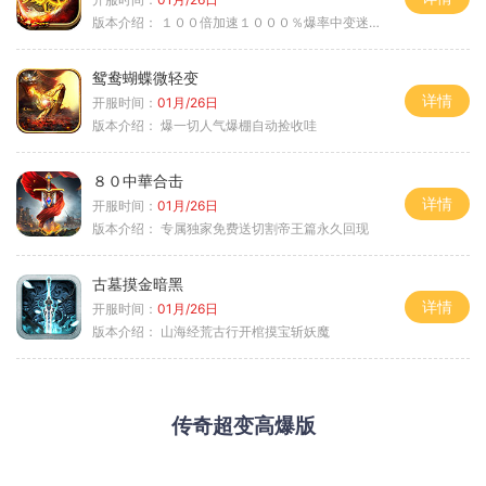
版本介绍：
１００倍加速１０００％爆率中变迷失单职
鸳鸯蝴蝶微轻变
详情
开服时间：
01月/26日
版本介绍：
爆一切人气爆棚自动捡收哇
８０中華合击
详情
开服时间：
01月/26日
版本介绍：
专属独家免费送切割帝王篇永久回现
古墓摸金暗黑
详情
开服时间：
01月/26日
版本介绍：
山海经荒古行开棺摸宝斩妖魔
传奇超变高爆版