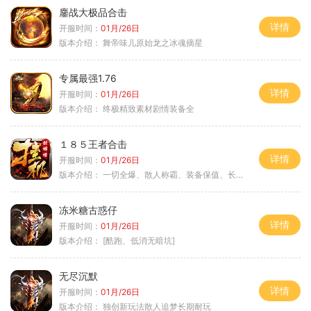
鏖战大极品合击
详情
开服时间：
01月/26日
版本介绍：
舞帝味儿原始龙之冰魂摘星
专属最强1.76
详情
开服时间：
01月/26日
版本介绍：
终极精致素材剧情装备全
１８５王者合击
详情
开服时间：
01月/26日
版本介绍：
一切全爆、散人称霸、装备保值、长期耐玩
冻米糖古惑仔
详情
开服时间：
01月/26日
版本介绍：
[酷跑、低消无暗坑]
无尽沉默
详情
开服时间：
01月/26日
版本介绍：
独创新玩法散人追梦长期耐玩