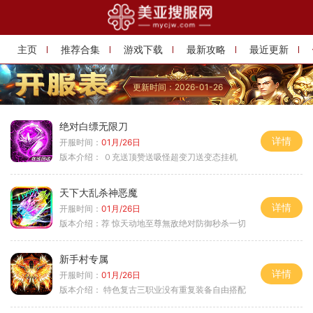
主页
推荐合集
游戏下载
最新攻略
最近更新
更新时间：2026-01-26
绝对白缥无限刀
详情
开服时间：
01月/26日
版本介绍：
０充送顶赞送吸怪超变刀送变态挂机
天下大乱杀神恶魔
详情
开服时间：
01月/26日
版本介绍：
荐 惊天动地至尊無敌绝对防御秒杀一切
新手村专属
详情
开服时间：
01月/26日
版本介绍：
特色复古三职业没有重复装备自由搭配