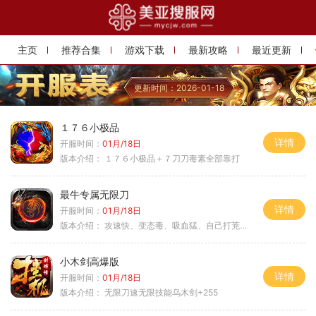
主页
推荐合集
游戏下载
最新攻略
最近更新
更新时间：2026-01-18
１７６小极品
详情
开服时间：
01月/18日
版本介绍：
１７６小极品＋７刀刀毒素全部靠打
最牛专属无限刀
详情
开服时间：
01月/18日
版本介绍：
攻速快、变态毒、吸血猛、自己打茺值玩
小木剑高爆版
详情
开服时间：
01月/18日
版本介绍：
无限刀速无限技能乌木剑+255