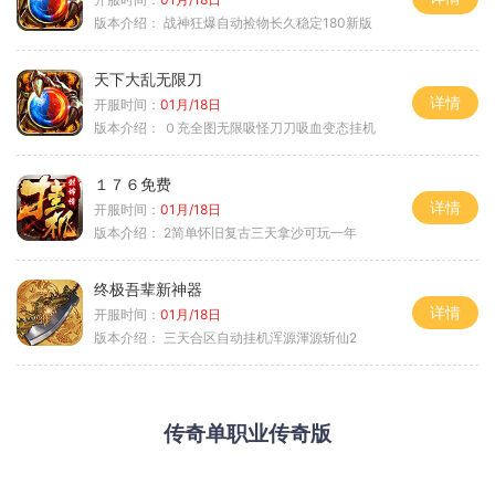
版本介绍：
战神狂爆自动捡物长久稳定180新版
天下大乱无限刀
详情
开服时间：
01月/18日
版本介绍：
０充全图无限吸怪刀刀吸血变态挂机
１７６免费
详情
开服时间：
01月/18日
版本介绍：
2简单怀旧复古三天拿沙可玩一年
终极吾辈新神器
详情
开服时间：
01月/18日
版本介绍：
三天合区自动挂机浑源渾源斩仙2
传奇单职业传奇版