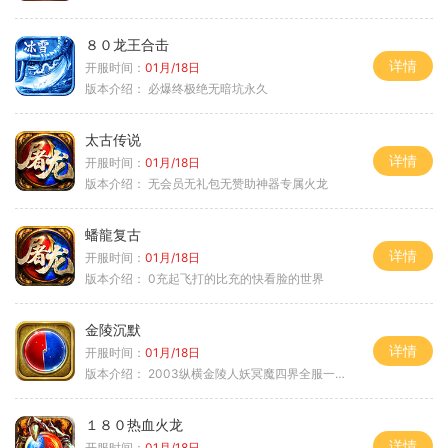
８０龙王合击
详情
开服时间：
01月/18日
版本介绍：
必爆终极绝无暗坑永久
太古传说
详情
开服时间：
01月/18日
版本介绍：
无会员无礼包无赞助神器专属火龙
蟠龍复古
详情
开服时间：
01月/18日
版本介绍：
0充起飞打的比充的快看脸的世界
金陵沉默
详情
开服时间：
01月/18日
版本介绍：
2003纵横金陵人妖冥魔四界全服一切靠
１８０热血火龙
详情
开服时间：
01月/18日