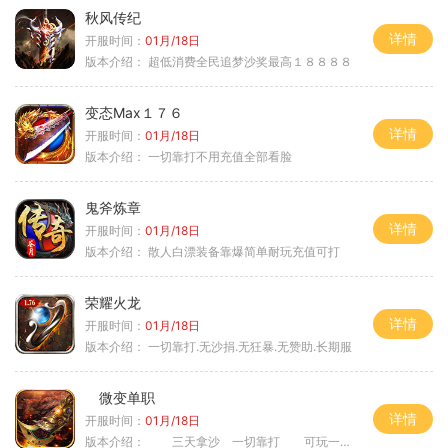
秋风传纪
详情
开服时间：
01月/18日
版本介绍：
超低消费全民追梦沙奖最高１８８８８
变态Max１７６
详情
开服时间：
01月/18日
版本介绍：
一切靠打不用充值全部看脸
鬼斧炼章
详情
开服时间：
01月/18日
版本介绍：
散人白漂装备靠爆简单耐玩充值可打
荣耀火龙
详情
开服时间：
01月/18日
版本介绍：
一切靠打.无沙捐.无狂暴.无赞助.长期服
微变单职
详情
开服时间：
01月/18日
版本介绍：
三天拿沙 一切靠打 可玩一年