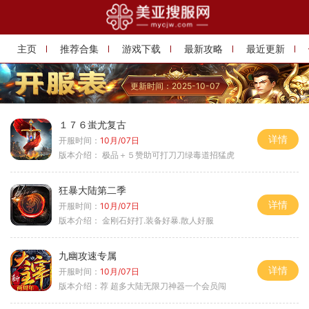
主页
推荐合集
游戏下载
最新攻略
最近更新
更新时间：2025-10-07
１７６蚩尤复古
详情
开服时间：
10月/07日
版本介绍：
极品＋５赞助可打刀刀绿毒道招猛虎
狂暴大陆第二季
详情
开服时间：
10月/07日
版本介绍：
金刚石好打.装备好暴.散人好服
九幽攻速专属
详情
开服时间：
10月/07日
版本介绍：
荐 超多大陆无限刀神器一个会员闯