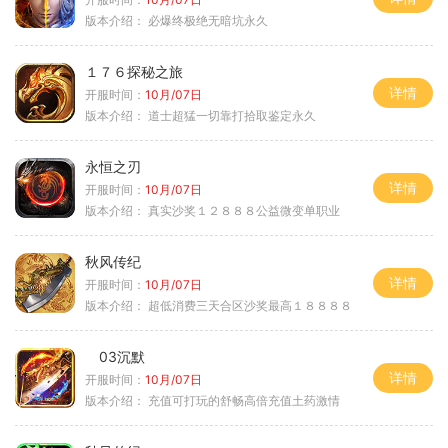
版本介绍：
必爆终极绝无暗坑永久
１７６探秘之旅
详情
开服时间：
10月/07日
版本介绍：
道士超猛一切靠打拾取鉴定永久
永恒之刃
详情
开服时间：
10月/07日
版本介绍：
真实沙奖１２８８８公益微变单职业
秋风传纪
详情
开服时间：
10月/07日
版本介绍：
超低消费三天合区沙奖最高１８８８８
03沉默
详情
开服时间：
10月/07日
版本介绍：
充值可打玩的舒畅高倍充值土药激情