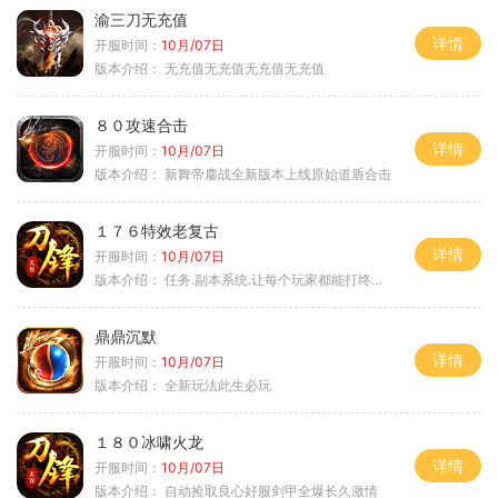
渝三刀无充值
详情
开服时间：
10月/07日
版本介绍：
无充值无充值无充值无充值
８０攻速合击
详情
开服时间：
10月/07日
版本介绍：
新舞帝鏖战全新版本上线原始道盾合击
１７６特效老复古
详情
开服时间：
10月/07日
版本介绍：
任务.副本系统.让每个玩家都能打终极BOSS
鼎鼎沉默
详情
开服时间：
10月/07日
版本介绍：
全新玩法此生必玩
１８０冰啸火龙
详情
开服时间：
10月/07日
版本介绍：
自动捡取良心好服剑甲全爆长久激情