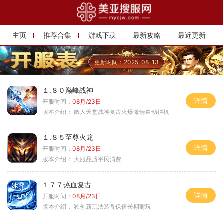
主页
推荐合集
游戏下载
最新攻略
最近更新
更新时间：2025-08-13
１.８０巅峰战神
详情
开服时间：
08月/23日
版本介绍：
散人天堂战神复古火爆激情自动挂机
１.８５至尊火龙
详情
开服时间：
08月/23日
版本介绍：
大服品质平民消费
１７７热血复古
详情
开服时间：
08月/23日
版本介绍：
独创新玩法装备保值长期耐玩