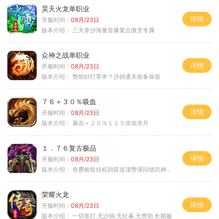
昊天火龙单职业
详情
开服时间：
08月/23日
版本介绍：
三天拿沙海量首爆复古微变专属
众神之战单职业
详情
开服时间：
08月/23日
版本介绍：
赞助好打零米？沙捐通关装备保值
７６＋３０％吸血
详情
开服时间：
08月/23日
版本介绍：
暴击＋２０％１１５倍攻赤月
１．７６复古极品
详情
开服时间：
08月/23日
版本介绍：
免费捡取挂机回収送顶赞满回馈武神之力
荣耀火龙
详情
开服时间：
08月/23日
版本介绍：
一切靠打.无沙捐.无狂暴.无赞助.长期服